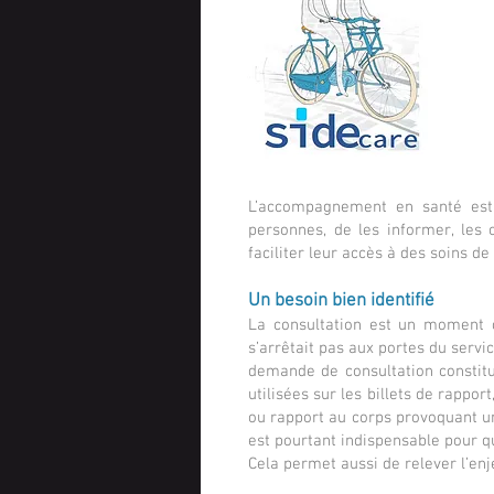
L’accompagnement en santé est a
personnes, de les informer, les 
faciliter leur accès à des soins de
Un besoin bien identifié
La consultation est un moment c
s’arrêtait pas aux portes du serv
demande de consultation constit
utilisées sur les billets de rappo
ou rapport au corps provoquant un
est pourtant indispensable pour q
Cela permet aussi de relever l’e