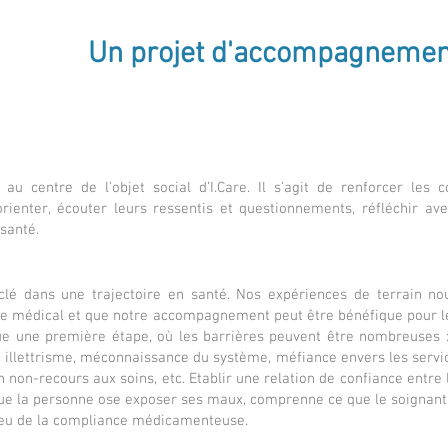
Un projet d'accompagnemen
u centre de l’objet social d’I.Care. Il s’agit de renforcer les
orienter, écouter leurs ressentis et questionnements, réfléchir ave
 santé.
lé dans une trajectoire en santé. Nos expériences de terrain n
ice médical et que notre accompagnement peut être bénéfique pour l
ue une première étape, où les barrières peuvent être nombreuses
rt, illettrisme, méconnaissance du système, méfiance envers les serv
 non-recours aux soins, etc.
Etablir une relation de confiance entre 
ue la personne ose exposer ses maux, comprenne ce que le soignant lu
njeu de la compliance médicamenteuse.