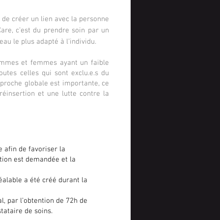
t de créer un lien avec la personne
Care, c’est du prendre soin par un
u le plus adapté à l’individu.
 hommes et femmes ayant un faible
utes celles qui sont exclu.e.s du
approche globale est importante, ce
réinsertion et une lutte contre la
afin de favoriser la
ation est demandée et la
lable a été créé durant la
l, par l’obtention de 72h de
estataire de soins.