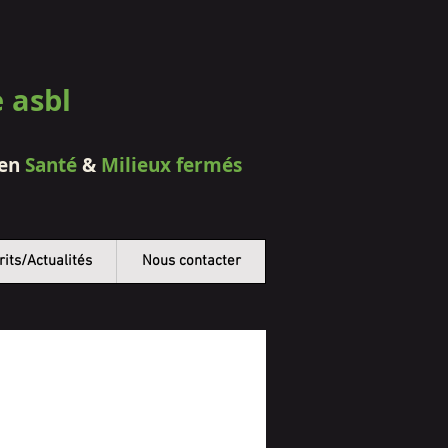
e asbl
 en
Santé
&
Milieux fermés
rits/Actualités
Nous contacter