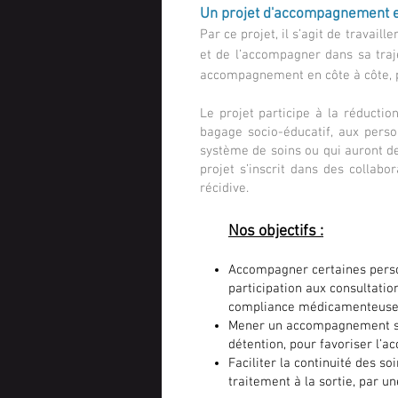
Un projet d'accompagnement 
Par ce projet, il s’agit de travai
et de l’accompagner dans sa traj
accompagnement en côte à côte, pa
Le projet participe à la réducti
bagage socio-éducatif, aux perso
système de soins ou qui auront des
projet s’inscrit dans des collabo
récidive.
Nos objectifs :
Accompagner certaines person
participation aux consultati
compliance médicamenteuse
Mener un accompagnement spé
détention, pour favoriser l’a
Faciliter la continuité des s
traitement à la sortie, par u