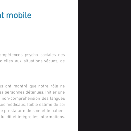
t mobile
 compétences psycho sociales des
c elles aux situations vécues, de
ous ont montré que notre rôle ne
es personnes détenues. Initier une
 : non-compréhension des langues
ices médicaux, faible estime de soi
le prestataire de soin et le patient
i dit et intègre les informations.