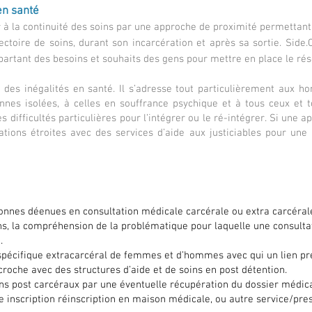
en san
té
ller à la continuité des soins par une approche de proximité permettan
ectoire de so
ins, durant son incarcération et après sa sortie. Side.
rtant des besoins et souhaits des gens pour mettre en place le résea
on des inégalités en santé. Il s’adresse tout particulièrement aux
nnes isolées, à celles en souffrance psychique et à tous ceux et to
 difficultés particulières pour l’intégrer ou le ré-intégrer. Si une 
rations étroites avec des services d’aide aux justiciables pour une 
nes déenues en consultation médicale carcérale ou extra carcérale 
ons, la compréhension de la problématique pour laquelle une consult
.
cifique extracarcéral de femmes et d’hommes avec qui un lien préa
ccroche avec des structures d’aide et de soins en post détention.
oins post carcéraux par une éventuelle récupération du dossier médica
ne inscription réinscription en maison médicale, ou autre service/pr