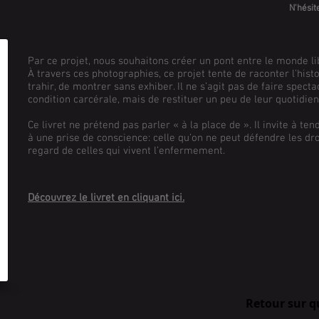
N'hésit
Par ce projet, nous souhaitons créer un pont entre le monde li
À travers ces photographies, ce projet tente de raconter l’hi
trahir, de montrer sans exhiber. Il ne s’agit pas de faire spect
condition carcérale, mais de restituer un peu de leur quotidien
Ce livret ne prétend pas parler « à la place de ». Il invite à tendr
à une prise de conscience: celle qu’on ne peut défendre les d
regard de celles qui vivent l’enfermement.
Découvrez le livret en cliquant ici.
Retour sur q