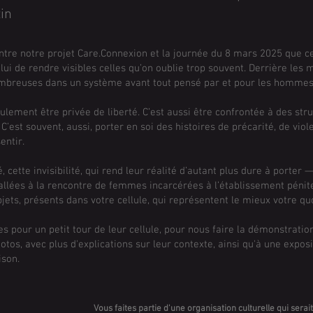
in
entre notre projet Care.Connexion et la journée du 8 mars 2025 que c
lui de rendre visibles celles qu’on oublie trop souvent. Derrière les
nombreuses dans un système avant tout pensé par et pour les hommes
ulement être privée de liberté. C’est aussi être confrontée à des str
 C’est souvent, aussi, porter en soi des histoires de précarité, de vio
entir.
, cette invisibilité, qui rend leur réalité d’autant plus dure à porter
llées à la rencontre de femmes incarcérées à l’établissement péniten
objets, présents dans votre cellule, qui représentent le mieux votre 
 pour un petit tour de leur cellule, pour nous faire la démonstration
otos, avec plus d'explications sur leur contexte, ainsi qu'à une exposi
ison.
Vous faites partie d'une organisation culturelle qui serai