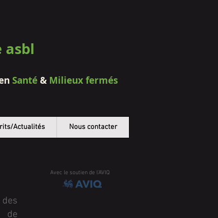
e asbl
 en
Santé
&
Milieux fermés
rits/Actualités
Nous contacter
Avec le soutien de l'AVIQ
 des
e de