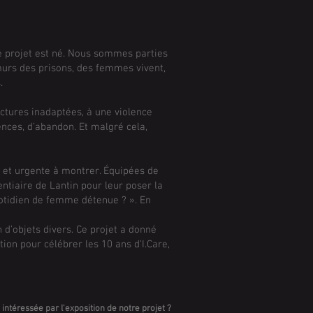
e projet est né. Nous sommes parties
 murs des prisons, des femmes vivent,
.
uctures inadaptées, à une violence
lences, d’abandon. Et malgré cela,
 — et urgente à montrer. Équipées de
tiaire de Lantin pour leur poser la
quotidien de femme détenue ? ». En
 d’objets divers. Ce projet a donné
tion pour célébrer les 10 ans d'I.Care,
t intéressée par l'exposition de notre projet ?