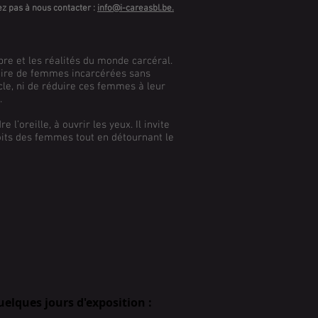
ez pas à nous contacter :
info@i-careasbl.be
.
bre et les réalités du monde carcéral.
stoire de femmes incarcérées sans
acle, ni de réduire ces femmes à leur
.
e l’oreille, à ouvrir les yeux. Il invite
roits des femmes tout en détournant le
uelques jours d'exposition :