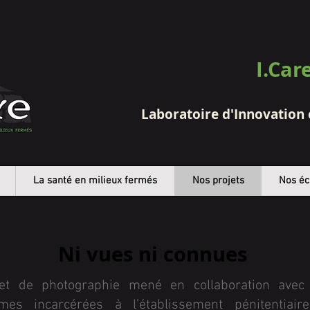
I.Car
Laboratoire d'Innovation
La santé en milieux fermés
Nos projets
Nos éc
Ni vues ni connues
jet de photographie mené en collaboration avec
mes incarcérées à l’établissement pénitentiair