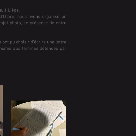
e, à Liège.
d'I.Care, nous avons organisé un
rojet photo, en présence de notre
 ont pu choisir d’écrire une lettre
ransmis aux femmes détenues par