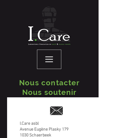
Nous contacter
Nous soutenir
I.Care asbl
Avenue Eugène Plasky 179
1030 Schaerbeek