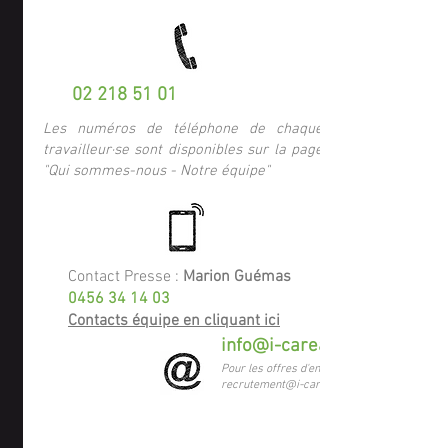
02 218 51 01
Les numéros de téléphone de chaque
travailleur·se sont disponibles sur la page
"Qui sommes-nous - Notre équipe"
Contact Presse :
Marion Guémas
0456 34 14 03
Contacts équipe en cliquant ici
info@i-careasbl.be
Pour les offres d'emploi :
recrutement@i-careasbl.be