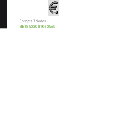
Compte Triodos
BE18
5230 8104 2565
Avec le soutien de
Nous contacter
info@i-careasbl.be
Nous suivre