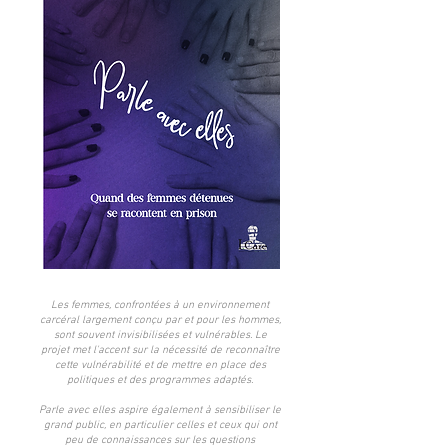
Les femmes, confrontées à un environnement
carcéral largement conçu par et pour les hommes,
sont souvent invisibilisées et vulnérables. Le
projet met l'accent sur la nécessité de reconnaître
cette vulnérabilité et de mettre en place des
politiques et des programmes adaptés.
Parle avec elles aspire également à sensibiliser le
grand public, en particulier celles et ceux qui ont
peu de connaissances sur les questions