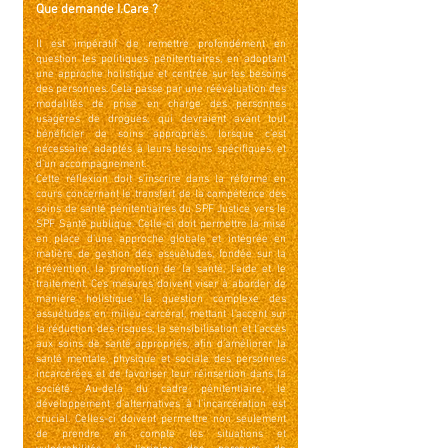
Que demande I.Care ?
Il est impératif de remettre profondément en
question les politiques pénitentiaires, en adoptant
une approche holistique et cen­trée sur les besoins
des personnes. Cela passe par une réévaluation des
modalités de prise en charge des personnes
usagères de drogues, qui devraient avant tout
bénéficier de soins appropriés, lorsque c’est
nécessaire, adaptés à leurs besoins spécifiques, et
d’un accompagnement.
Cette réflexion doit s’inscrire dans la réforme en
cours concernant le transfert de la compétence des
soins de santé pénitentiaires du SPF Justice vers le
SPF Santé pu­blique. Celle-ci doit permettre la mise
en place d’une approche globale et intégrée en
matière de gestion des assuétudes, fondée sur la
préven­tion, la promotion de la santé, l’aide et le
traitement. Ces mesures doivent viser à aborder de
manière holistique la question complexe des
assuétudes en milieu carcéral, mettant l’accent sur
la réduction des risques, la sensi­bilisation et l’accès
aux soins de santé appropriés, afin d’améliorer la
santé mentale, physique et sociale des personnes
incarcérées et de favoriser leur réinsertion dans la
société. Au-delà du cadre pénitentiaire, le
développement d’alternatives à l’incarcération est
crucial. Celles-ci doivent permettre non seulement
de prendre en compte les situations et