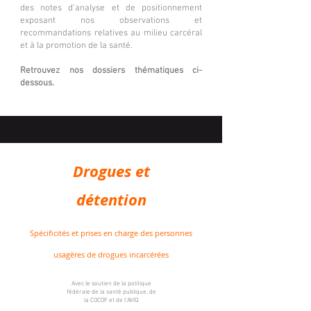
des notes d'analyse et de positionnement
exposant nos observations et
recommandations relatives au milieu carcéral
et à la promotion de la santé.
Retrouvez nos dossiers thématiques ci-
dessous.
Drogues et
détention
Spécificités et prises en charge des personnes
usagères de drogues incarcérées
Avec le soutien de la politique
fédérale de la santé publique, de
la COCOF et de l'AVIQ