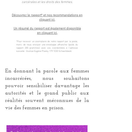
carcérales et les droits des femmes.
Découvrez le rapport* et nos recommandations en
cliquant ici.
Un résumé du rapport est également disponible
en cliquant ici.
*Pour recevoir un exemplaire de notre rapport par la poste,
merci de nous envoyer une enveloppe affranchie (poids du
rapport 285 grammes) avec vos coordonnées à l'adresse
suivante : Avenue Eugène Plasky
179 1030
Schaerkbeek
En donnant la parole aux femmes
incarcérées, nous souhaitons
pouvoir sensibiliser davantage les
autorités et le grand public aux
réalités souvent méconnues de la
vie des femmes en prison.