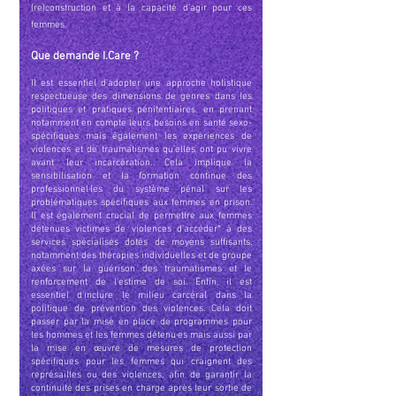
(re)construction et à la capacité d’agir pour ces
femmes.
Que demande I.Care ?
Il est essentiel d'adopter une approche holistique
respectueuse des dimensions de genres dans les
politiques et pratiques pénitentiaires, en prenant
notamment en compte leurs besoins en santé sexo-
spécifiques mais également les expériences de
violences et de traumatismes qu’elles ont pu vivre
avant leur incarcération. Cela implique la
sensibilisation et la formation continue des
professionnel·les du système pénal sur les
problématiques spécifiques aux femmes en prison.
Il est également crucial de permettre aux femmes
détenues victimes de violences d'ac
céder* à des
services spécialisés dotés de moyens suffisants,
notamment des thérapies individuelles et de groupe
axées sur la guérison des traumatismes et le
renforcement de l'estime de soi. Enfin, il est
essentiel d'inclure le milieu carcéral dans la
politique de prévention des violences. Cela doit
passer par la mise en place de programmes pour
les hommes et les femmes détenu∙es mais aussi par
la mise en œuvre de mesures de protection
spécifiques pour les femmes qui craignent des
représailles ou des violences, afin de garantir la
continuité des prises en charge après leur sortie de