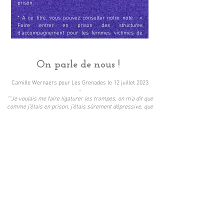
prison.
* A ce titre, vous pouvez consulter notre note : «
Faire entrer en prison des structures
d'accompagnement pour les femmes victimes de
violences basées sur le genre »
en cliquant
ici
.
On parle de nous !
Camille Wernaers pour Les Grenades le 12 juillet 2023
-
""Je voulais me faire ligaturer les trompes, on m’a dit que
comme j’étais en prison, j’étais sûrement dépressive, que
comme j’ai que 35 ans et que c’est irréversible, je peux pas
prendre ce genre de décision. Je comprends pas pourquoi.
On est complètement infantilisées, on ne peut plus rien
décider ici. On me donne de l’ibuprofène, et quand je me
plains, on m’a répondu ‘si vous êtes pas contente, fallait
pas venir ici’". Ce témoignage est celui de Gabrielle, que l’on
découvre dans
le rapport Parle avec elles
, publié ce 11
juillet par
l’association I.Care
."
Pour lire l'article, cliquez ici.