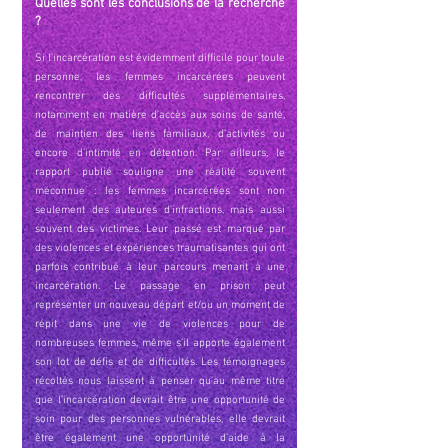
Quelles sont les conclusions de la recherche
?
Si l’incarcération est évidemment difficile pour toute
personne, les femmes incarcérées peuvent
rencontrer des difficultés supplémentaires,
notamment en matière d’accès aux soins de santé,
de maintien des liens familiaux, d’activités ou
encore d’intimité en détention. Par ailleurs, le
rapport publié souligne une réalité souvent
méconnue : les femmes incarcérées sont non
seulement des auteures d'infractions, mais aussi
souvent des victim
es. Leur passé est marqué par
des violences et expériences traumatisantes qui ont
parfois contribué à leur parcours menant à une
incarcération. Le passage en prison peut
représenter un nouveau départ et/ou un moment de
répit dans une vie de violences pour de
nombreuses femmes, même s’il apporte également
son lot de défis et de difficultés. Les témoignages
récoltés nous laissent à penser qu’au même titre
que l’incarcération devrait être une opportunité de
soin pour des personnes vulnérables, elle devrait
être également une opportunité d’aide à la