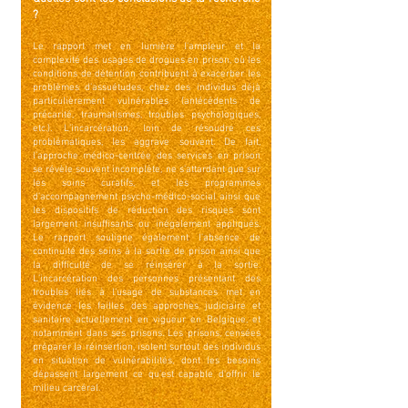
?
Le rapport met en lumière l'ampleur et la
complexité des usages de drogues en prison, où les
conditions de détention contribuent à exacerber les
problèmes d’assuétudes, chez des individus déjà
particulièrement vulnérables (antécédents de
précarité, traumatismes, troubles psychologiques,
etc.). L’incarcération, loin de résoudre ces
problématiques, les aggrave souvent. De fait,
l’approche médico-centrée des services en prison
se révèle souvent incomplète, ne s’attardant que sur
les soins curatifs, et les programmes
d’accompagnement psycho-médico-social ainsi que
les dispositifs de réduction des risques sont
largement insuffisants ou inégalement appliqués.
Le rapport souligne également l'absence de
continuité des soins à la sortie de prison ainsi que
la difficulté de se réinsérer à la sortie.
L’incarcération des personnes présentant des
troubles liés à l’usage de substances met en
évidence les failles des approches judiciaire et
sanitaire actuel­lement en vigueur en Belgique, et
notamment dans ses prisons. Les prisons, cen­sées
préparer la réinsertion, isolent surtout des individus
en situation de vulnérabilités, dont les besoins
dépassent largement ce qu’est capable d’offrir le
milieu carcéral.