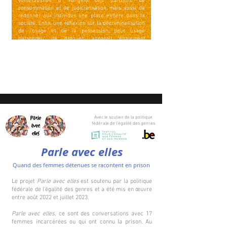
vulnérabilités à l’origine des parcours de
consommation et de judiciarisation, mais aussi de
redonner aux individus une place entière dans la
société. Enfin, une réflexion sur la décriminalisation
de l’usage et de la possession, pour usage
personnel, de drogues apparaît également
indispensable.
Avec le soutien de la politique
fédérale de l'égalité des genres
Parle avec elles
Quand des femmes détenues se racon
tent en prison
Le projet
Parle avec elles
est soutenu par la politique
fédérale de l’égalité des genres et a été mis en œuvre
entre août 2022 et juillet 2023.
Parle avec elles
, ce sont des conversations avec 17
femmes incarcérées ou qui ont connu la prison. Au