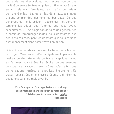
cours de nos discussions, nous avons abordé une
variété de sujets (entrée en prison, intimité, accès aux
soins, relations familiales, etc.) afin de mieux
comprendre les réalités et les défis auxquels elles
étaient confrontées derrière les barreaux. De ces
échanges est né le présent rapport qui met donc en
lumière les vécus des femmes que nous avons
rencontrées. S’il ne s’agit pas de faire des généralités
à partir de témoignages isolés, nous constatons que
ces histoires recoupent les constats que nous faisons
quotidiennement dans notre travail en prison.
Grâce à une collaboration avec l’artiste Doris Michel,
le projet
Parle avec elles
a également permis la
réalisation d’un atelier de portraits graphiques avec
six femmes incarcérées. Le résultat de ces séances
ponctue ce rapport, aux côtés d’extraits des
conversations menées, retranscrites littéralement. Ce
travail devrait également être présenté à différentes
occasions dans les mois à venir.
Vous faites partie d'une organisation culturelle qui
serait intéressée par l'exposition de notre projet ?
N'hésitez pas à nous contacter :
info@i-
careasbl.be
.