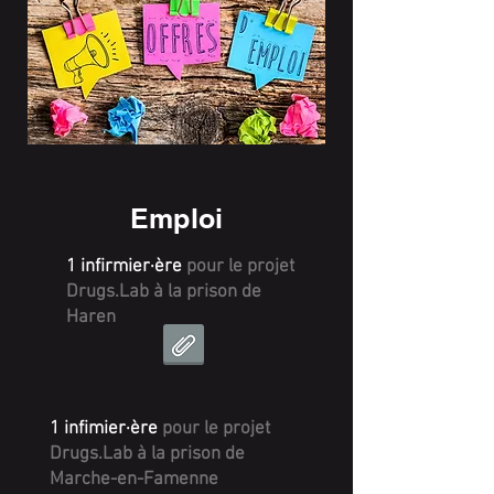
Emploi
1 infirmier·ère
pour le projet
Drugs.Lab à la prison de
Haren
1 infimier·ère
pour le projet
Drugs.Lab à la prison de
Marche-en-Famenne