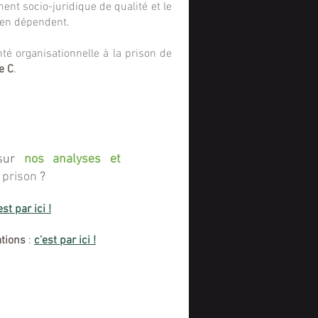
nt socio-juridique de qualité et le
, en dépendent.
nté organisationnelle à la prison de
e C
.
 sur
nos analyses et
n prison
?
est par ici !
tions
:
c'est par ici !