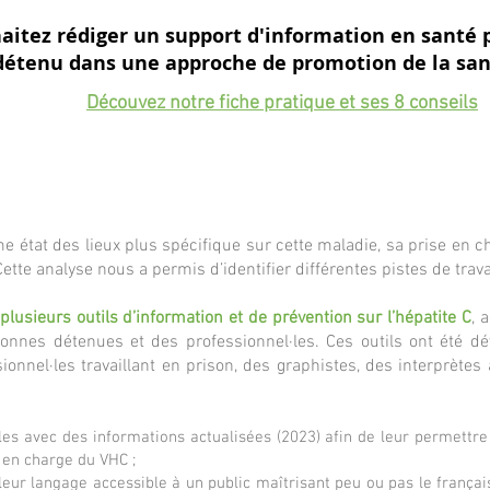
aitez rédiger un support d'information en santé p
détenu dans une approche de promotion de la san
Découvez notre fiche pratique et ses 8 conseils
patite C en prison
 état des lieux plus spécifique sur cette maladie, sa prise en ch
Cette analyse nous a permis d’identifier différentes pistes de trava
plusieurs outils d’information et de préventi
on sur l’hépatite C
, 
sonnes détenues et des professionnel·les. Ces outils ont été dé
onnel·les travaillant en prison, des graphistes, des interprètes 
·les avec des informations actualisées (2023) afin de leur permettr
e en charge du VHC ;
 leur langage accessible à un public maîtrisant peu ou pas le françai