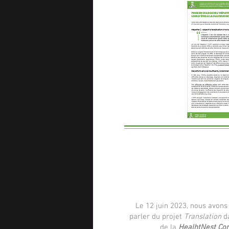
Le 12 juin 2023, nous avons
parler du projet
Translation
da
de la
HealhtNest Co