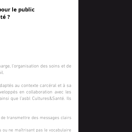
our le public
té ?
arge, l’organisation des soins et de
il.
adaptés au contexte carcéral et à sa
veloppés en collaboration avec les
ainsi que l’asbl Cultures&Santé. Ils
e de transmettre des messages clairs
s ou ne maîtrisant pas le vocabulaire