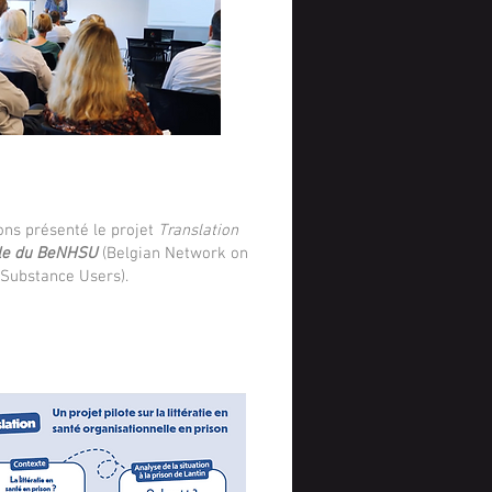
ons présenté le projet
Translation
lle du BeNHSU
(Belgian Network on
 Substance Users).