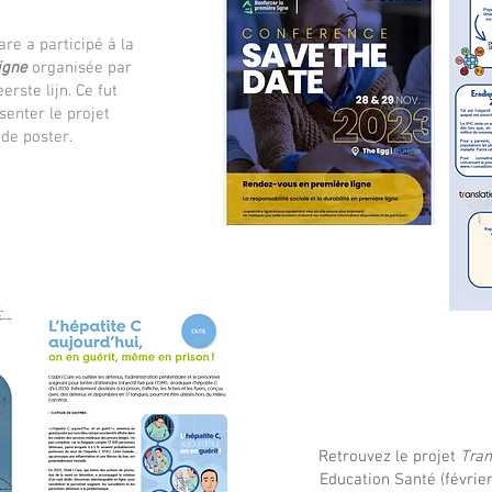
re a participé à la
igne
organisée par
rste lijn. Ce fut
senter le projet
de poster.
Retrouvez le projet
Tran
Education Santé (février