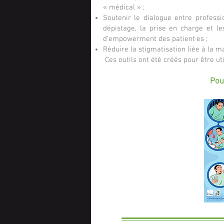
« médical » ;
Soutenir le dialogue entre professio
dépistage, la prise en charge et le
d’empowerment des patient·es ;
Réduire la stigmatisation liée à la m
Ces outils ont été créés pour
être ut
Pou