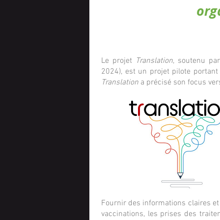
org
Le projet
Translation
, soutenu pa
2024)
,
est un
projet pilote portant
Translation
a précisé son focus ver
Fournir des informations claires et
vaccinations, les prises des traite