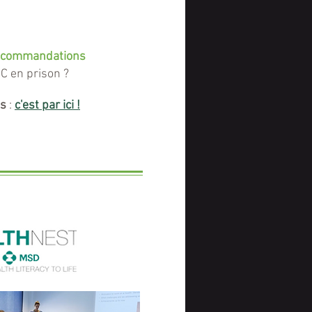
ecommandations
 C en prison
?
s
:
c'est par ici !