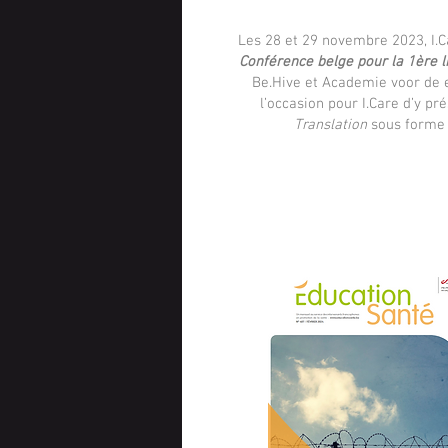
Les 28 et 29 novembre 2023, I.Ca
Conférence belge pour la 1ère l
Be.Hive et Academie voor de ee
l’occasion pour I.Care d’y pré
Translation
sous forme 