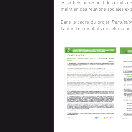
essentiels au respect des droits d
maintien des relations sociales ext
Dans le cadre du projet
Translatio
Lantin. Les résultats de celui-ci 