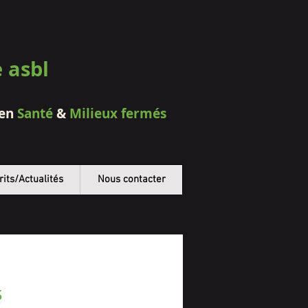
e asbl
 en
Santé
&
Milieux fermés
rits/Actualités
Nous contacter
é