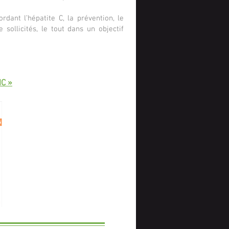
rdant l’hépatite C, la prévention, le
sollicités, le tout dans un objectif
HC »