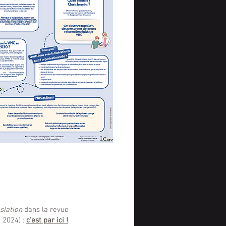
slation
dans la revue
 2024) :
c'est par ici !